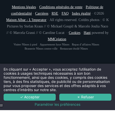
Mentions légales
·
Conditions générales de vente
·
Politique de
INSCRIPTION À
confidentialité
·
Carrières
·
RSE
·
FAQ
·
Index égalité
· ©2026
Maison Albar - L'Imperator
· All rights reserved. Crédits photos : © K
Pictures by Stefan Kraus // © Mickael Goupil & Marcelo Joulia Naco
Civil
// © Marcela Grassi // © Caroline Lucat ·
Cookies
·
Hapi
powered by
Monsieur
MMCréation
No
Visiter Nîmes à pied
Appartement luxe Nîmes
Repas d’affaires Nîmes
Brasserie Nîmes centre-ville
Restaurant étoilé Nîmes
Pré
En cliquant sur « Accepter », vous acceptez l’utilisation de
cookies à usages techniques nécessaires à son bon
Pa
fonctionnement, ainsi que des cookies, y compris des cookies
tiers, à des fins statistiques, de publicité ou de personnalisation
pour vous proposer des services et des offres adaptés à vos
centres d’intérêts sur notre site.
Ema
✓ Accepter
✗ Refuser
Paramétrer les préférences
Vous souhaitez recevoir n
L'