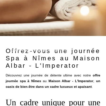
+33 4 66 21 90 30
Offrez-vous une journée
nimes.imperator@maisonalbar.com
Spa à Nîmes au Maison
Albar - L'Imperator
Découvrez une journée de détente ultime avec notre
offre
journée spa à Nîmes
au
Maison Albar - L'Imperator
,
un
oasis de bien-être dans un cadre luxueux et apaisant
.
Un cadre unique pour une