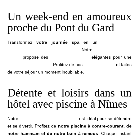
Un week-end en amoureux
proche du Pont du Gard
Transformez
votre journée spa
en un
week-end en
amoureux proche Pont du Gard
. Notre
hôtel 5 étoiles à
Nîmes
propose des
chambres et suites
élégantes pour une
escapade romantique
. Profitez de nos
offres spéciales
et faites
de votre séjour un moment inoubliable.
Détente et loisirs dans un
hôtel avec piscine à Nîmes
Notre
hôtel avec piscine à Nîmes
est idéal pour se détendre
et se divertir. Profitez de
notre piscine à contre-courant, de
notre hammam et de notre bain à remous
. Chaque instant