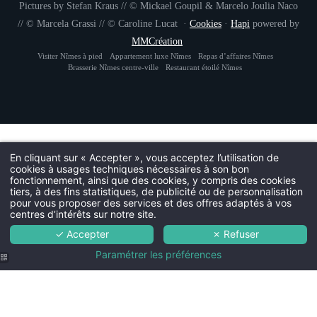
INSCRIPTION À
Pictures by Stefan Kraus // © Mickael Goupil & Marcelo Joulia Naco
// © Marcela Grassi // © Caroline Lucat ·
Cookies
·
Hapi
powered by
MMCréation
Civil
Visiter Nîmes à pied
Appartement luxe Nîmes
Repas d’affaires Nîmes
Monsieur
Brasserie Nîmes centre-ville
Restaurant étoilé Nîmes
No
Pré
En cliquant sur « Accepter », vous acceptez l’utilisation de
cookies à usages techniques nécessaires à son bon
Pa
fonctionnement, ainsi que des cookies, y compris des cookies
tiers, à des fins statistiques, de publicité ou de personnalisation
pour vous proposer des services et des offres adaptés à vos
centres d’intérêts sur notre site.
Ema
✓ Accepter
✗ Refuser
Paramétrer les préférences
Vous souhaitez recevoir n
L'
La ga
Le
La Bodega de L'Im