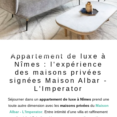
+33 4 66 21 90 30
Appartement de luxe à
nimes.imperator@maisonalbar.com
Nîmes : l’expérience
des maisons privées
signées Maison Albar -
L'Imperator
Séjourner dans un
appartement de luxe à Nîmes
prend une
toute autre dimension avec les
maisons privées
du
Maison
Albar - L'Imperator
. Entre intimité d’une villa et raffinement