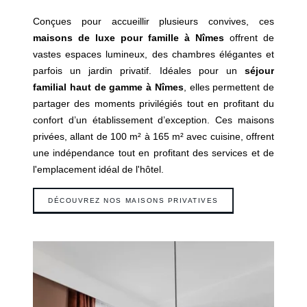
Chambres
Conçues pour accueillir plusieurs convives, ces
Suites
maisons de luxe pour famille à Nîmes
offrent de
Maisons
vastes espaces lumineux, des chambres élégantes et
Spa
parfois un jardin privatif. Idéales pour un
séjour
Gastronomie par Pierre Gagnaire
familial haut de gamme à Nîmes
, elles permettent de
Français
Brasserie par Pierre Gagnaire
partager des moments privilégiés tout en profitant du
Bar Hemingway
Español
confort d’un établissement d’exception. Ces maisons
Saison estivale
privées, allant de 100 m² à 165 m² avec cuisine, offrent
Feria des Vendanges ♫
English
une indépendance tout en profitant des services et de
Séminaires & Événements
l'emplacement idéal de l'hôtel.
Offres
中国
DÉCOUVREZ NOS MAISONS PRIVATIVES
Famille
Services & loisirs
Engagements
Galerie photos
Contact & Accès