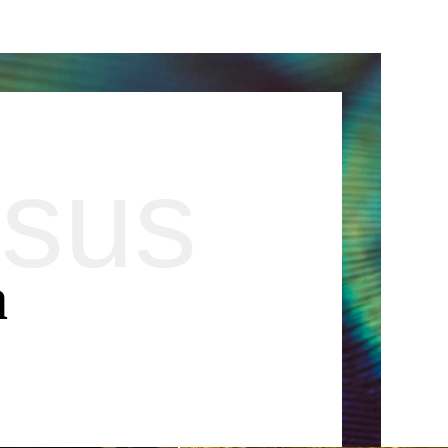
e
sus
a