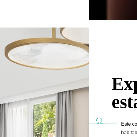
Ex
est
Este c
habitab