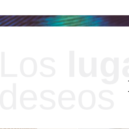
Los
lug
deseos