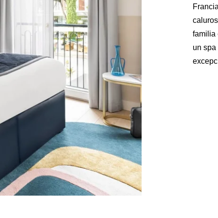
Francia
caluro
familia
un spa
excepci