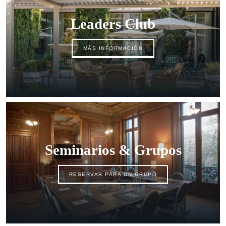
Leaders Club
Hotel
Habitaciones
MÁS INFORMACIÓN
Suites
Casas
Spa
Gastronomía de Pierre Gagnaire
Français
Brasserie de Pierre Gagnaire
Bar Hemingway
Español
Temporada de verano
Seminarios & Grupos
Feria des Vendanges ♫
English
Seminarios & Eventos
RESERVAR PARA UN GRUPO
Ofertas
中国
Familia
Servicios y ocio
Compromisos