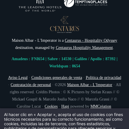
Maison Albar - L'Imperator is a
Centaurus - Hospitality Odyssey
destination, managed by
Centaurus Hospitality Management
.
Amadeus : FNI654 | Sabre : 14530 | Galileo / Apollo : 87392 |
Worldspan : 0654
Aviso Legal
·
Condiciones generales de venta
·
Politica de privacidad
·
Contratación de personal
· ©2026
Maison Albar - L'Imperator
· All
rights reserved. Crédits Photos : © K Pictures by Stefan Kraus // ©
Mickael Goupil & Marcelo Joulia Naco // © Marcela Grassi // ©
Caroline Lucat ·
Cookies
·
Hapi
powered by
MMCréation
Al hacer clic en « Aceptar », acepta el uso de cookies con fines
técnicos necesarios para su correcto funcionamiento, así como
cookies, incluidas las de terceros, con fines estadísticos,
publicitarios o de personalización para ofrecerle servicios y