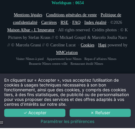
Worldspan : 0654
Mentions légales
·
Conditions générales de vente
·
Politique de
INSCRIPTION À
confidentialité
·
Carrières
·
RSE
·
FAQ
·
Index égalité
· ©2026
Maison Albar - L'Imperator
· All rights reserved. Crédits photos : © K
Civil
Pictures by Stefan Kraus // © Mickael Goupil & Marcelo Joulia Naco
Monsieur
// © Marcela Grassi // © Caroline Lucat ·
Cookies
·
Hapi
powered by
No
MMCréation
Visiter Nîmes à pied
Appartement luxe Nîmes
Repas d’affaires Nîmes
Brasserie Nîmes centre-ville
Restaurant étoilé Nîmes
Pré
En cliquant sur « Accepter », vous acceptez l’utilisation de
cookies à usages techniques nécessaires à son bon
fonctionnement, ainsi que des cookies, y compris des cookies
Pa
tiers, à des fins statistiques, de publicité ou de personnalisation
pour vous proposer des services et des offres adaptés à vos
centres d’intérêts sur notre site.
Ema
✓ Accepter
✗ Refuser
Paramétrer les préférences
Vous souhaitez recevoir n
L'