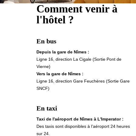
Hôtel
Comment venir à
Chambres
l'hôtel ?
Suites
Maisons
Spa
En bus
Gastronomie par Pierre Gagnaire
Français
Brasserie par Pierre Gagnaire
Depuis la gare de Nîmes :
Bar Hemingway
Ligne 16, direction La Cigale (Sortie Pont de
Español
Saison estivale
Vierne)
Feria des Vendanges ♫
English
Vers la gare de Nîmes :
Séminaires & Événements
Ligne 16, direction Gare Feuchères (Sortie Gare
Offres
中国
SNCF)
Famille
Services & loisirs
En taxi
Engagements
Taxi de l'aéroport de Nîmes à L'Imperator :
Galerie photos
Des taxis sont disponibles à l'aéroport 24 heures
Contact & Accès
sur 24.