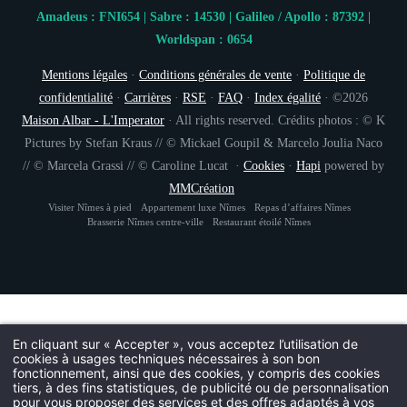
Amadeus : FNI654 | Sabre : 14530 | Galileo / Apollo : 87392 |
Worldspan : 0654
Mentions légales
·
Conditions générales de vente
·
Politique de
confidentialité
·
Carrières
·
RSE
·
FAQ
·
Index égalité
· ©2026
Maison Albar - L'Imperator
· All rights reserved. Crédits photos : © K
Pictures by Stefan Kraus // © Mickael Goupil & Marcelo Joulia Naco
INSCRIPTION À
// © Marcela Grassi // © Caroline Lucat ·
Cookies
·
Hapi
powered by
MMCréation
Civil
Visiter Nîmes à pied
Appartement luxe Nîmes
Repas d’affaires Nîmes
Monsieur
Brasserie Nîmes centre-ville
Restaurant étoilé Nîmes
No
Pré
En cliquant sur « Accepter », vous acceptez l’utilisation de
cookies à usages techniques nécessaires à son bon
fonctionnement, ainsi que des cookies, y compris des cookies
Pa
tiers, à des fins statistiques, de publicité ou de personnalisation
pour vous proposer des services et des offres adaptés à vos