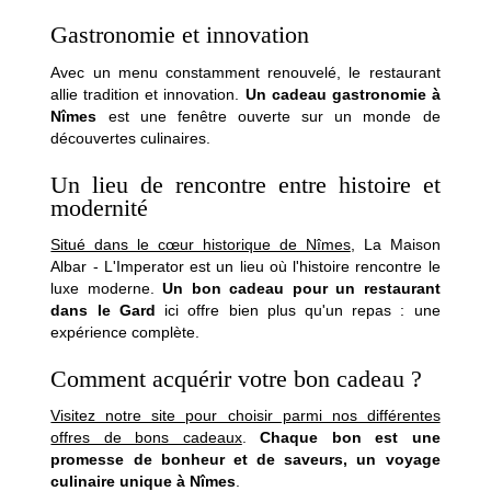
Gastronomie et innovation
Hôtel
Avec un menu constamment renouvelé, le restaurant
Chambres
allie tradition et innovation.
Un cadeau gastronomie à
Nîmes
est une fenêtre ouverte sur un monde de
Suites
découvertes culinaires.
Maisons
Spa
Un lieu de rencontre entre histoire et
modernité
Gastronomie par Pierre Gagnaire
Français
Brasserie par Pierre Gagnaire
Situé dans le cœur historique de Nîmes
, La Maison
Bar Hemingway
Albar - L'Imperator est un lieu où l'histoire rencontre le
Español
luxe moderne.
Un bon cadeau pour un restaurant
Saison estivale
dans le Gard
ici offre bien plus qu'un repas : une
Feria des Vendanges ♫
English
expérience complète.
Séminaires & Événements
Comment acquérir votre bon cadeau ?
Offres
中国
Famille
Visitez notre site pour choisir parmi nos différentes
Services & loisirs
offres de bons cadeaux
.
Chaque bon est une
promesse de bonheur et de saveurs, un voyage
Engagements
culinaire unique à Nîmes
.