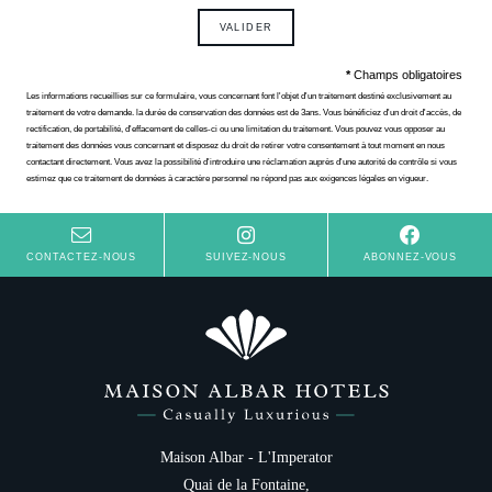
VALIDER
*
Champs obligatoires
Les informations recueillies sur ce formulaire, vous concernant font l'objet d'un traitement destiné exclusivement au
traitement de votre demande. la durée de conservation des données est de 3ans. Vous bénéficiez d'un droit d'accès, de
rectification, de portabilité, d'effacement de celles-ci ou une limitation du traitement. Vous pouvez vous opposer au
traitement des données vous concernant et disposez du droit de retirer votre consentement à tout moment en nous
contactant directement. Vous avez la possibilité d'introduire une réclamation auprès d'une autorité de contrôle si vous
estimez que ce traitement de données à caractère personnel ne répond pas aux exigences légales en vigueur.
CONTACTEZ-NOUS
SUIVEZ-NOUS
ABONNEZ-VOUS
Maison Albar - L'Imperator
Quai de la Fontaine,