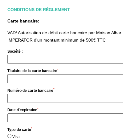
CONDITIONS DE RÈGLEMENT
Carte bancaire:
VAD/ Autorisation de débit carte bancaire par Maison Albar
IMPERATOR d'un montant minimum de 500€ TTC
Hôtel
Société :
Chambres
Suites
*
Titulaire de la carte bancaire
Maisons
Spa
Gastronomie par Pierre Gagnaire
*
Numéro de carte bancaire
Français
Brasserie par Pierre Gagnaire
Bar Hemingway
Español
*
Date d'expiration
Saison estivale
Feria des Vendanges ♫
English
Séminaires & Événements
*
Type de carte
Offres
Visa