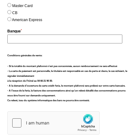
中国
Famille
Master Card
CB
Services & loisirs
American Express
Engagements
Galerie photos
*
Banque
Contact & Accès
Conditions générales de vente:
- Si la totalité du montant plafonné n’est pas consommée, aucun remboursement ne sera effectué
- La carte de paiement est personnelle, le titulaire est responsable en cas de perte et devra, le cas échéant, le
signaler immédiatement
à la réception de l’hôtel au 04 66 21 90 30.
- A la demande d’ouverture de carte crédit feria, le montant plafonné sera prélevé sur votre carte bancaire.
- A l’issue de la feria, la facture des consommations ainsi qu’un relevé détaillé des consommations pourra
vous être fourni sur demande uniquement.
Ce relevé, issu du système informatique des bars ne pourra être contesté.