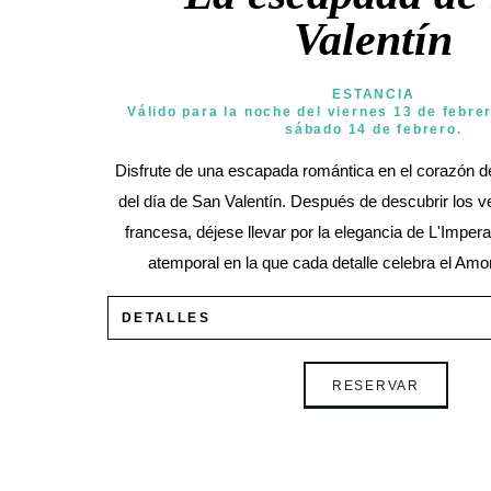
Valentín
ESTANCIA
Válido para la noche del viernes 13 de febrer
sábado 14 de febrero.
Disfrute de una escapada romántica en el corazón 
del día de San Valentín. Después de descubrir los v
francesa, déjese llevar por la elegancia de L'Impe
atemporal en la que cada detalle celebra el Amor
DETALLES
Esta oferta incluye:
RESERVAR
—
Habitación Deluxe.
—
Ascenso de categoría garantizado a habitación E
—
Recepción romántica con botella de champán Jo
Cuvée Céline, corazones de chocolate y macarron