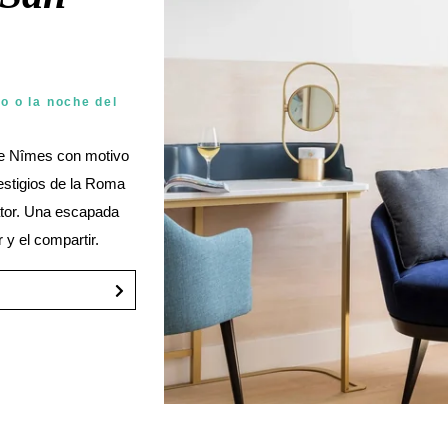
o o la noche del
de Nîmes con motivo
estigios de la Roma
rator. Una escapada
 y el compartir.
jecutiva.
seph Perrier
es rosas