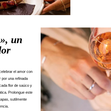
 », un
dor
celebrar el amor con
 por una refinada
ada flor de saúco y
tica. Prolongue este
apas, sutilmente
encia.