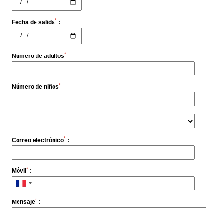
Hotel
DÍA 3
Habitaciones
*
Fecha de salida
:
—
Desayuno en el restaurante
Suites
—
Mañana en la Camarga (traslado incluido)
Casas
—
Almuerzo al aire libre
*
Spa
Número de adultos
—
Masaje dúo de una hora para los padres
Gastronomía de Pierre Gagnaire
—
Clase de pastelería y merienda
Français
Brasserie de Pierre Gagnaire
—
Cena en la brasserie (bebidas no incluidas)
*
Número de niños
Bar Hemingway
Español
DÍA 4
Temporada de verano
—
Desayuno
Feria des Vendanges ♫
English
—
Traslado de ida y vuelta
Seminarios & Eventos
*
Correo electrónico
:
Ofertas
中国
Familia
Servicios y ocio
*
Móvil
:
Compromisos
Galeria
*
Mensaje
:
Contacto & Acceso