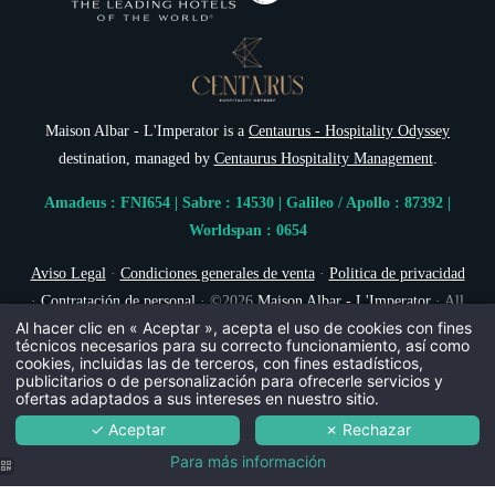
Maison Albar - L'Imperator is a
Centaurus - Hospitality Odyssey
destination, managed by
Centaurus Hospitality Management
.
Amadeus : FNI654 | Sabre : 14530 | Galileo / Apollo : 87392 |
Worldspan : 0654
Aviso Legal
·
Condiciones generales de venta
·
Politica de privacidad
·
Contratación de personal
· ©2026
Maison Albar - L'Imperator
· All
Al hacer clic en « Aceptar », acepta el uso de cookies con fines
rights reserved. Crédits Photos : © K Pictures by Stefan Kraus // ©
técnicos necesarios para su correcto funcionamiento, así como
Mickael Goupil & Marcelo Joulia Naco // © Marcela Grassi // ©
cookies, incluidas las de terceros, con fines estadísticos,
publicitarios o de personalización para ofrecerle servicios y
Caroline Lucat ·
Cookies
·
Hapi
powered by
MMCréation
ofertas adaptados a sus intereses en nuestro sitio.
✓ Aceptar
✗ Rechazar
Para más información